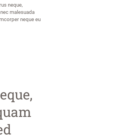
rus neque,
am nec malesuada
llamcorper neque eu
eque,
iquam
ed