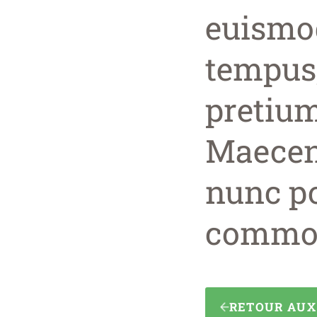
euismo
tempus,
pretium 
Maecen
nunc por
commo
RETOUR AU