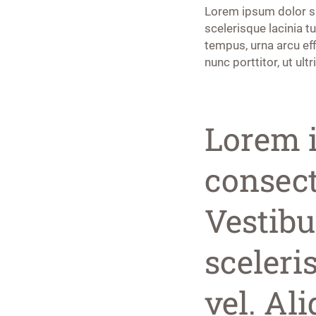
Lorem ipsum dolor si
scelerisque lacinia 
tempus, urna arcu eff
nunc porttitor, ut u
Lorem i
consect
Vestib
sceleri
vel. Al