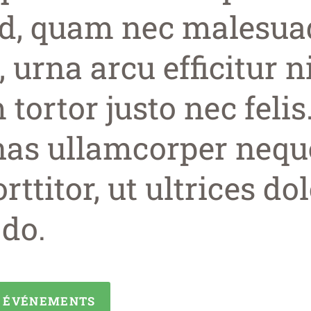
d, quam nec malesua
 urna arcu efficitur n
tortor justo nec felis
as ullamcorper nequ
ttitor, ut ultrices do
do.
X ÉVÉNEMENTS