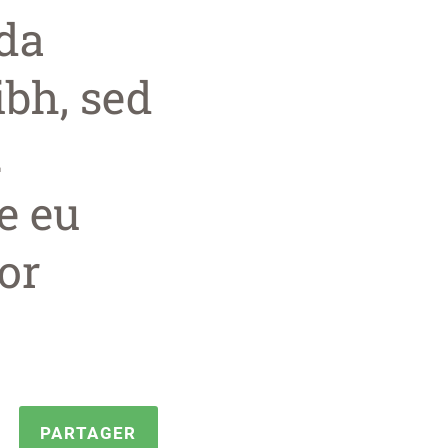
da
ibh, sed
.
e eu
lor
PARTAGER