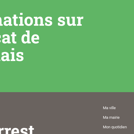
mations sur
cat de
ais
Ma ville
Ma mairie
rrest
Mon quotidien