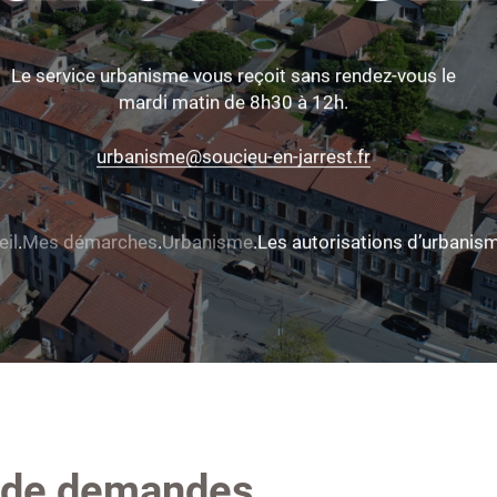
Le service urbanisme vous reçoit sans rendez-vous le
mardi matin de 8h30 à 12h.
urbanisme@soucieu-en-jarrest.fr
eil
Mes démarches
Urbanisme
Les autorisations d’urbanis
s de demandes