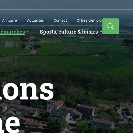
Annuaire
Actualités
Contact
Offres d'emploi
démarches
Sports, culture & loisirs
ions
me