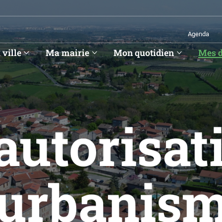
Agenda
ville
Ma mairie
Mon quotidien
Mes 
autorisat
’urbanis